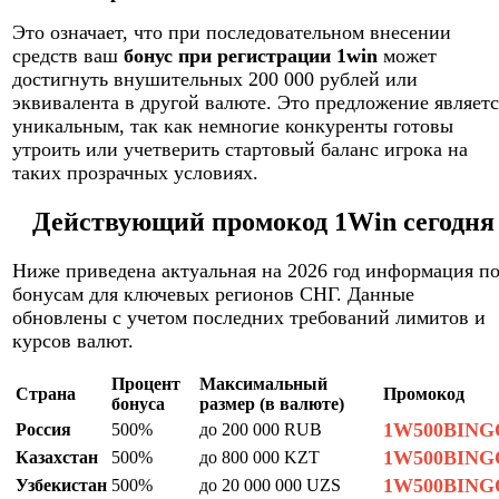
Это означает, что при последовательном внесении
средств ваш
бонус при регистрации 1win
может
достигнуть внушительных 200 000 рублей или
эквивалента в другой валюте. Это предложение являетс
уникальным, так как немногие конкуренты готовы
утроить или учетверить стартовый баланс игрока на
таких прозрачных условиях.
Действующий промокод 1Win сегодня
Ниже приведена актуальная на 2026 год информация п
бонусам для ключевых регионов СНГ. Данные
обновлены с учетом последних требований лимитов и
курсов валют.
Процент
Максимальный
Страна
Промокод
бонуса
размер (в валюте)
1W500BING
Россия
500%
до 200 000 RUB
1W500BING
Казахстан
500%
до 800 000 KZT
1W500BING
Узбекистан
500%
до 20 000 000 UZS